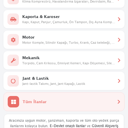
Klima Kompresörü, Havalandırma Izgaraları, Devirdaim, Radyatör. Kalorifer Kutusu
Kaporta & Karoser
Kapı, Kaput, Panjur, Çamurluk, Ön Tampon, Dış Ayna Komple, Davlumbaz
Motor
Motor Komple, Silindir Kapağı, Turbo, Krank, Gaz kelebeği, Eksantrik
Mekanik
Torpido, Cam Krikosu, Emniyet Kemeri, Kapı Döşemesi, Silecek Mekanizması
Jant & Lastik
Jant-lastik Takımı, Jant, Jant Kapağı, Lastik
Tüm İlanlar
Aracınıza uygun motor, şanzıman, kaporta ve tüm oto yedek parça
ilanlarını kolayca bulun.
E-Devlet onaylı ilanlar
ve
Güvenli Alışveriş