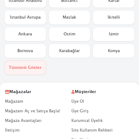
İstanbul Anadolu
Bostancı
Kartal
İstanbul Avrupa
Maslak
İkitelli
Ankara
Ostim
İzmir
Bornova
Karabağlar
Konya
Tümünü Göster
Mağazalar
Müşteriler
Mağazam
Üye Ol
Mağazanı Aç ve Satışa Başla!
Üye Giriş
Mağaza Avantajları
Kurumsal Üyelik
İletişim
Site Kullanım Rehberi