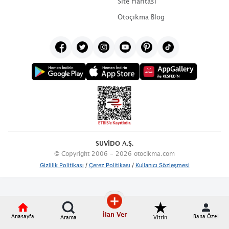
Site Haritası
Otoçıkma Blog
SUVİDO A.Ş.
© Copyright 2006 - 2026 otocikma.com
Gizlilik Politikası
/
Çerez Politikası
/
Kullanıcı Sözleşmesi
İlan Ver
Anasayfa
Bana Özel
Arama
Vitrin